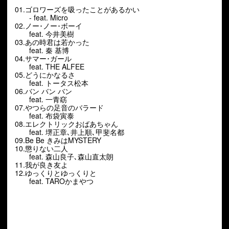
01.ゴロワーズを吸ったことがあるかい
- feat. Micro
02.ノー･ノー･ボーイ
feat. 今井美樹
03.あの時君は若かった
feat. 秦 基博
04.サマー･ガール
feat. THE ALFEE
05.どうにかなるさ
feat. トータス松本
06.バン バン バン
feat. 一青窈
07.やつらの足音のバラード
feat. 布袋寅泰
08.エレクトリックおばあちゃん
feat. 堺正章､井上順､甲斐名都
09.Be Be きみはMYSTERY
10.懲りない二人
feat. 森山良子､森山直太朗
11.我が良き友よ
12.ゆっくりとゆっくりと
feat. TAROかまやつ