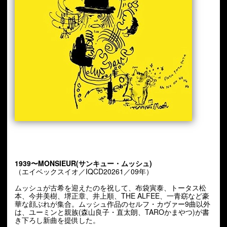
1939〜MONSIEUR(サンキュー・ムッシュ)
（エイベックスイオ／IQCD20261／09年）
ムッシュが古希を迎えたのを祝して、布袋寅泰、トータス松
本、今井美樹、堺正章、井上順、THE ALFEE、一青窈など豪
華な顔ぶれが集合。ムッシュ作品のセルフ・カヴァー9曲以外
は、ユーミンと親族(森山良子・直太朗、TAROかまやつ)が書
き下ろし新曲を提供した。