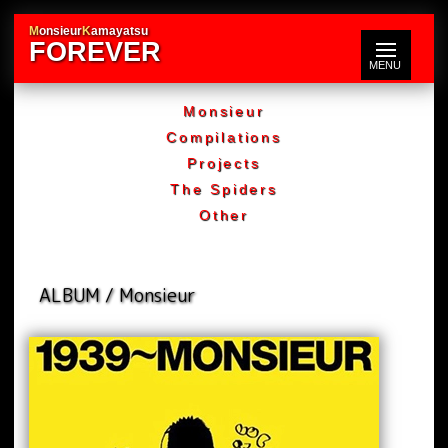
M
onsieur
K
amayatsu
FOREVER
Monsieur
Compilations
Projects
The Spiders
Other
ALBUM / Monsieur